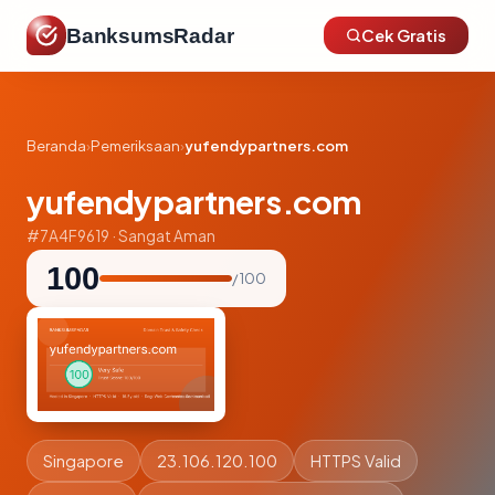
BanksumsRadar
Cek Gratis
Beranda
›
Pemeriksaan
›
yufendypartners.com
yufendypartners.com
#7A4F9619 · Sangat Aman
100
/ 100
Singapore
23.106.120.100
HTTPS Valid