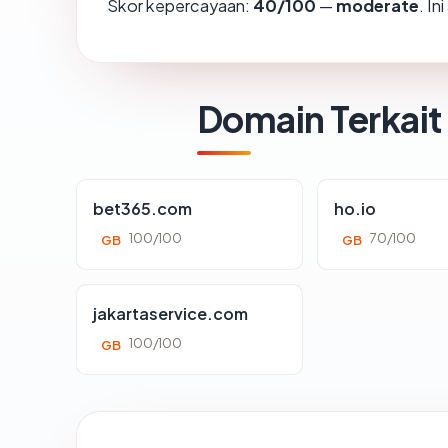
Skor kepercayaan:
40/100
—
moderate
. I
Domain Terkait
bet365.com
ho.io
100/100
70/100
GB
GB
jakartaservice.com
100/100
GB