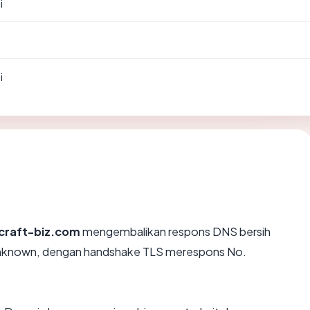
i
i
craft-biz.com
mengembalikan respons DNS bersih
Unknown, dengan handshake TLS merespons No.