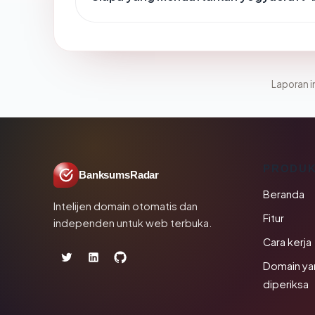
Laporan in
PRODU
BanksumsRadar
Beranda
Intelijen domain otomatis dan
Fitur
independen untuk web terbuka.
Cara kerja
Domain ya
diperiksa