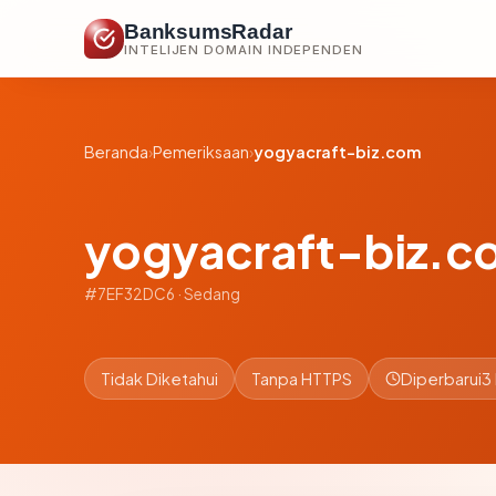
BanksumsRadar
INTELIJEN DOMAIN INDEPENDEN
Beranda
›
Pemeriksaan
›
yogyacraft-biz.com
yogyacraft-biz.c
#7EF32DC6 · Sedang
Tidak Diketahui
Tanpa HTTPS
Diperbarui
3