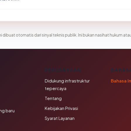
i dibuat otomatis dari sinyal teknis publik. Ini bukan nasihat hukum atau
K
PERUSAHAAN
BAHAS
Didukung infrastruktur
Bahasa I
tepercaya
Tentang
Kebijakan Privasi
ng baru
Syarat Layanan