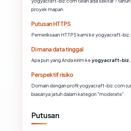
yogyacraft-biz.com telah ada sekitar ? tahu
proyek mapan.
Putusan HTTPS
Pemeriksaan HTTPS kami ke yogyacraft-biz.
Di mana data tinggal
Apa pun yang Anda kirim ke
yogyacraft-biz
Perspektif risiko
Domain dengan profil yogyacraft-biz.com (us
biasanya jatuh dalam kategori "moderate".
Putusan