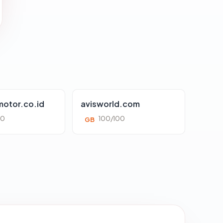
otor.co.id
avisworld.com
00
100/100
GB