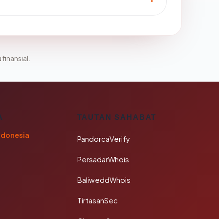
 finansial.
A
TAUTAN SAHABAT
ndonesia
PandorcaVerify
PersadarWhois
BaliweddWhois
TirtasanSec