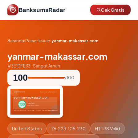
BanksumsRadar
Cek Gratis
Beranda
›
Pemeriksaan
›
yanmar-makassar.com
yanmar-makassar.com
#3E1DFE33 · Sangat Aman
100
/ 100
United States
76.223.105.230
HTTPS Valid