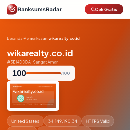
BanksumsRadar
Cek Gratis
Beranda
›
Pemeriksaan
›
wikarealty.co.id
wikarealty.co.id
#5E14D0DA · Sangat Aman
100
/ 100
United States
34.149.190.34
HTTPS Valid