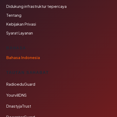
Didukung infrastruktur tepercaya
Tentang
Kebijakan Privasi
Syarat Layanan
BAHASA
Bahasa Indonesia
TAUTAN SAHABAT
RadioeduGuard
YourvillDNS
DnastyjaTrust