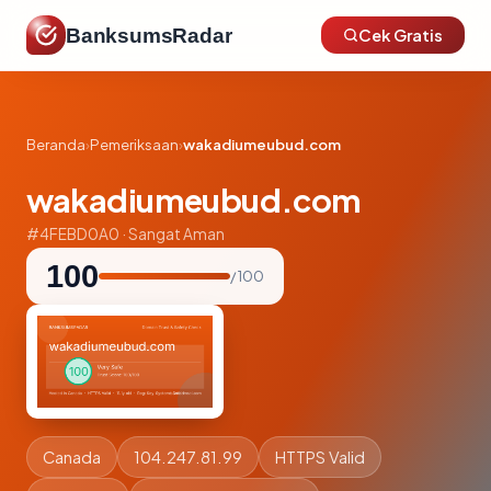
BanksumsRadar
Cek Gratis
Beranda
›
Pemeriksaan
›
wakadiumeubud.com
wakadiumeubud.com
#4FEBD0A0 · Sangat Aman
100
/ 100
Canada
104.247.81.99
HTTPS Valid