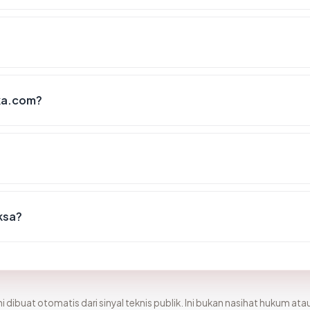
ka.com?
iksa?
i dibuat otomatis dari sinyal teknis publik. Ini bukan nasihat hukum atau