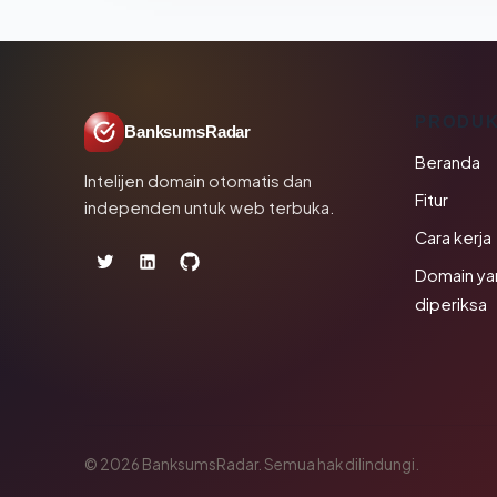
PRODU
BanksumsRadar
Beranda
Intelijen domain otomatis dan
Fitur
independen untuk web terbuka.
Cara kerja
Domain ya
diperiksa
© 2026 BanksumsRadar. Semua hak dilindungi.