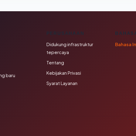
K
PERUSAHAAN
BAHAS
Didukung infrastruktur
Bahasa I
tepercaya
Tentang
Kebijakan Privasi
ng baru
Syarat Layanan