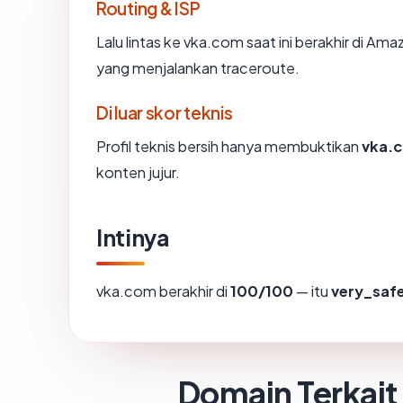
Routing & ISP
Lalu lintas ke vka.com saat ini berakhir di Ama
yang menjalankan traceroute.
Di luar skor teknis
Profil teknis bersih hanya membuktikan
vka.
konten jujur.
Intinya
vka.com berakhir di
100/100
— itu
very_saf
Domain Terkait