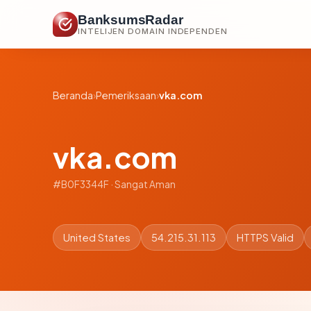
BanksumsRadar
INTELIJEN DOMAIN INDEPENDEN
Beranda
›
Pemeriksaan
›
vka.com
vka.com
#B0F3344F · Sangat Aman
United States
54.215.31.113
HTTPS Valid