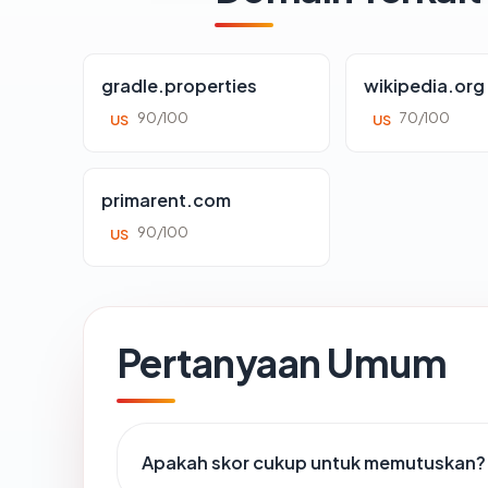
gradle.properties
wikipedia.org
90/100
70/100
US
US
primarent.com
90/100
US
Pertanyaan Umum
Apakah skor cukup untuk memutuskan?