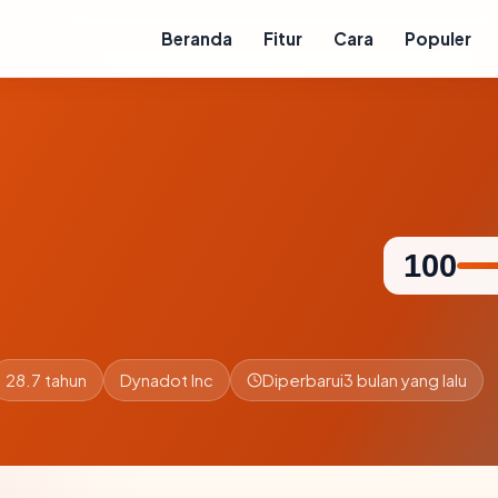
Beranda
Fitur
Cara
Populer
100
28.7 tahun
Dynadot Inc
Diperbarui
3 bulan yang lalu