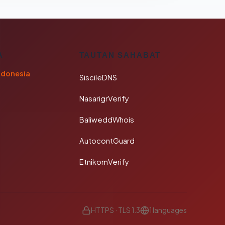
A
TAUTAN SAHABAT
ndonesia
SiscileDNS
NasarigrVerify
BaliweddWhois
AutocontGuard
EtnikomVerify
HTTPS · TLS 1.3
1 languages