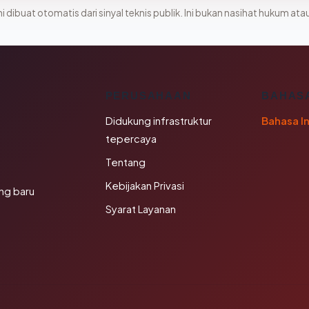
i dibuat otomatis dari sinyal teknis publik. Ini bukan nasihat hukum atau
K
PERUSAHAAN
BAHAS
Didukung infrastruktur
Bahasa I
tepercaya
Tentang
Kebijakan Privasi
ng baru
Syarat Layanan