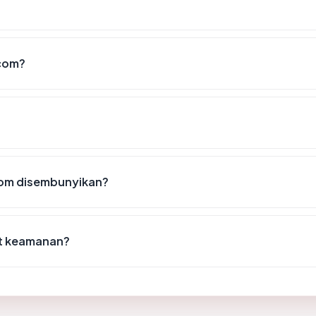
.com?
com disembunyikan?
st keamanan?