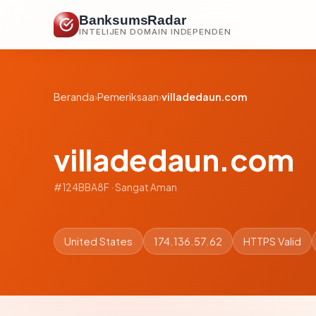
BanksumsRadar
INTELIJEN DOMAIN INDEPENDEN
Beranda
›
Pemeriksaan
›
villadedaun.com
villadedaun.com
#124BBA8F · Sangat Aman
United States
174.136.57.62
HTTPS Valid