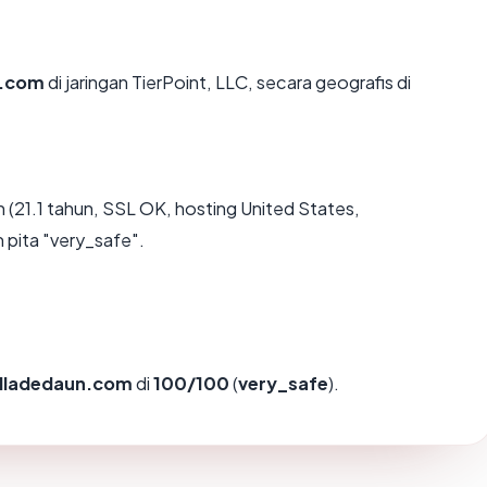
n.com
di jaringan TierPoint, LLC, secara geografis di
(21.1 tahun, SSL OK, hosting United States,
pita "very_safe".
illadedaun.com
di
100/100
(
very_safe
).