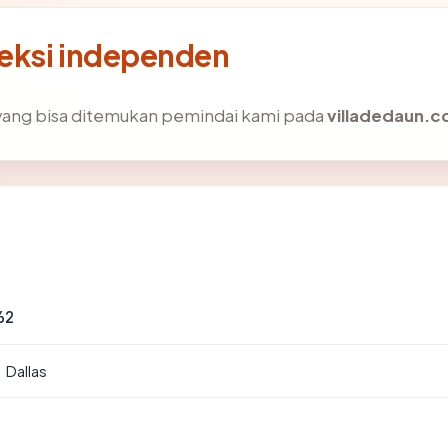
eksi independen
ik yang bisa ditemukan pemindai kami pada
villadedaun.
62
 Dallas