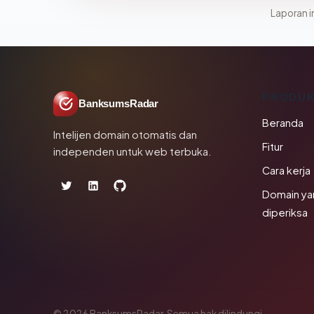
Laporan in
PRODU
BanksumsRadar
Beranda
Intelijen domain otomatis dan
Fitur
independen untuk web terbuka.
Cara kerja
Domain ya
diperiksa
© 2026 BanksumsRadar. Semua hak dilindungi.