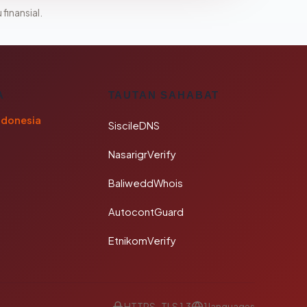
 finansial.
A
TAUTAN SAHABAT
ndonesia
SiscileDNS
NasarigrVerify
BaliweddWhois
AutocontGuard
EtnikomVerify
HTTPS · TLS 1.3
1 languages