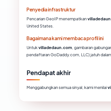
Penyedia infrastruktur
Pencarian GeoIP menempatkan
villadedau
United States.
Bagaimana kami membaca profil ini
Untuk
villadedaun.com
, gambaran gabungan 
pendaftaran GoDaddy.com, LLC) jatuh dalam 
Pendapat akhir
Menggabungkan semua sinyal, kami menilai
v