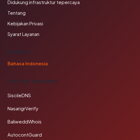
Didukung infrastruktur tepercaya
Tentang
Kebijakan Privasi
Syarat Layanan
BAHASA
Bahasa Indonesia
TAUTAN SAHABAT
SiscileDNS
NasarigrVerify
BaliweddWhois
AutocontGuard