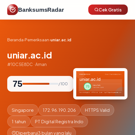
BanksumsRadar
Cek Gratis
Beranda
›
Pemeriksaan
›
uniar.ac.id
uniar.ac.id
#10C5E8DC · Aman
75
/ 100
Singapore
172.96.190.206
HTTPS Valid
1 tahun
PT Digital Registra Indo
Diperbarui
3 bulan yang lalu