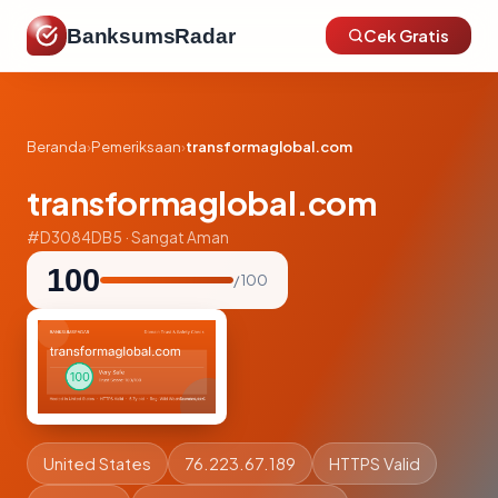
BanksumsRadar
Cek Gratis
Beranda
›
Pemeriksaan
›
transformaglobal.com
transformaglobal.com
#D3084DB5 · Sangat Aman
100
/ 100
United States
76.223.67.189
HTTPS Valid