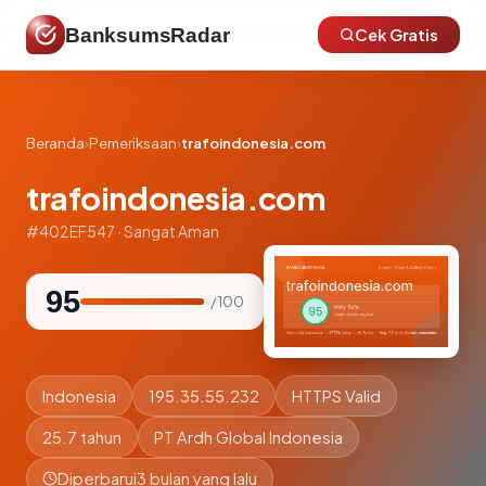
BanksumsRadar
Cek Gratis
Beranda
›
Pemeriksaan
›
trafoindonesia.com
trafoindonesia.com
#402EF547 · Sangat Aman
95
/ 100
Indonesia
195.35.55.232
HTTPS Valid
25.7 tahun
PT Ardh Global Indonesia
Diperbarui
3 bulan yang lalu