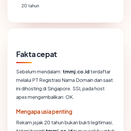
20 tahun
Fakta cepat
Sebelum mendalam:
tmmj.co.id
terdaftar
melalui PT Registrasi Nama Domain dan saat
ini dihosting di Singapore. SSL pada host
apex mengembalikan: OK.
Mengapa usia penting
Rekam jejak 20 tahun bukan bukti legitimasi,
tetapi berarti
tmmj.co.id
punya waktu untuk