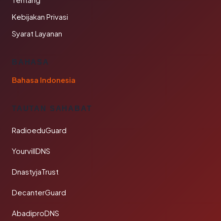
Tentang
Kebijakan Privasi
Syarat Layanan
BAHASA
Bahasa Indonesia
TAUTAN SAHABAT
RadioeduGuard
YourvillDNS
DnastyjaTrust
DecanterGuard
AbadiproDNS