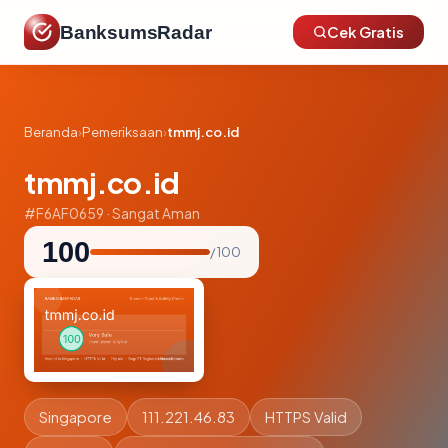
BanksumsRadar
Cek Gratis
Beranda
›
Pemeriksaan
›
tmmj.co.id
tmmj.co.id
#F6AF0659 · Sangat Aman
100
/ 100
Singapore
111.221.46.83
HTTPS Valid