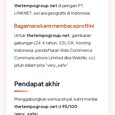
thetempogroup.net
di jaringan PT.
LINKNET, secara geografis di Indonesia.
Bagaimana kami membaca profil ini
Untuk
thetempogroup.net
, gambaran
gabungan (24.4 tahun, SSL OK, hosting
Indonesia, pendaftaran Web Commerce
Communications Limited dba WebNic.cc)
jatuh dalam pita "very_safe".
Pendapat akhir
Menggabungkan semua sinyal, kami menilai
thetempogroup.net
di
95/100
(
very_safe
).