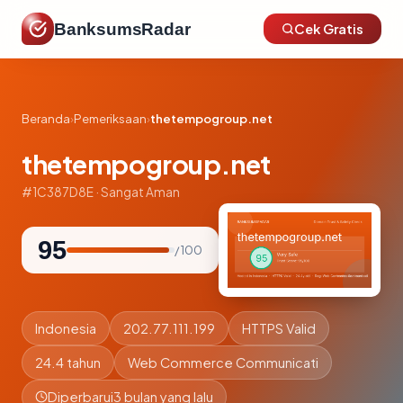
BanksumsRadar
Cek Gratis
Beranda
›
Pemeriksaan
›
thetempogroup.net
thetempogroup.net
#1C387D8E · Sangat Aman
95
/ 100
Indonesia
202.77.111.199
HTTPS Valid
24.4 tahun
Web Commerce Communicati
Diperbarui
3 bulan yang lalu