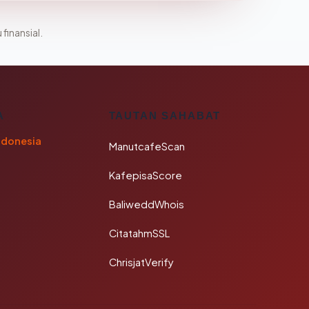
 finansial.
A
TAUTAN SAHABAT
ndonesia
ManutcafeScan
KafepisaScore
BaliweddWhois
CitatahmSSL
ChrisjatVerify