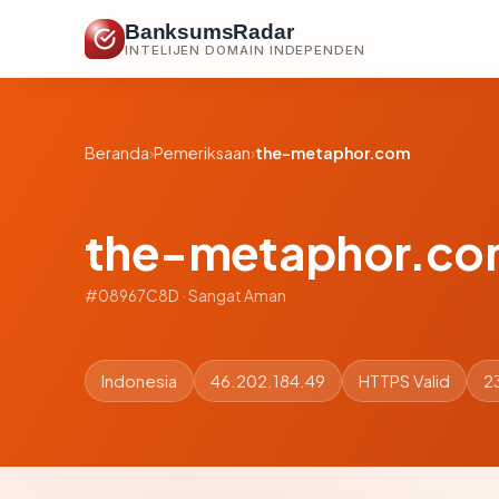
BanksumsRadar
INTELIJEN DOMAIN INDEPENDEN
Beranda
›
Pemeriksaan
›
the-metaphor.com
the-metaphor.c
#08967C8D · Sangat Aman
Indonesia
46.202.184.49
HTTPS Valid
23