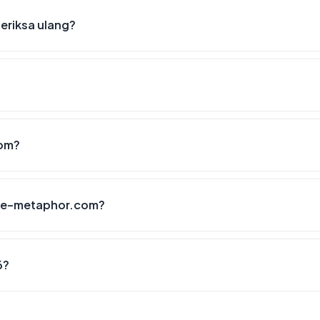
eriksa ulang?
com?
the-metaphor.com?
6?