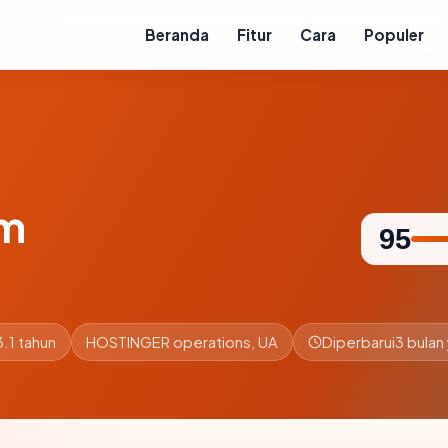
Beranda
Fitur
Cara
Populer
om
95
.1 tahun
HOSTINGER operations, UA
Diperbarui
3 bulan 