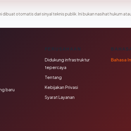
i dibuat otomatis dari sinyal teknis publik. Ini bukan nasihat hukum atau
K
PERUSAHAAN
BAHAS
Didukung infrastruktur
Bahasa I
tepercaya
Tentang
Kebijakan Privasi
ng baru
Syarat Layanan