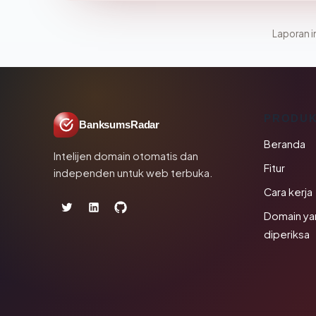
Laporan in
PRODU
BanksumsRadar
Beranda
Intelijen domain otomatis dan
Fitur
independen untuk web terbuka.
Cara kerja
Domain ya
diperiksa