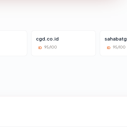
cgd.co.id
sahabatg
95/100
95/100
ID
ID