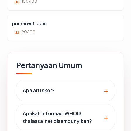
100/100
US
primarent.com
90/100
US
Pertanyaan Umum
Apa arti skor?
Apakah informasi WHOIS
thalassa.net disembunyikan?