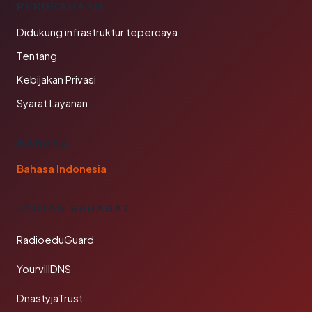
PERUSAHAAN
Didukung infrastruktur tepercaya
Tentang
Kebijakan Privasi
Syarat Layanan
BAHASA
Bahasa Indonesia
TAUTAN SAHABAT
RadioeduGuard
YourvillDNS
DnastyjaTrust