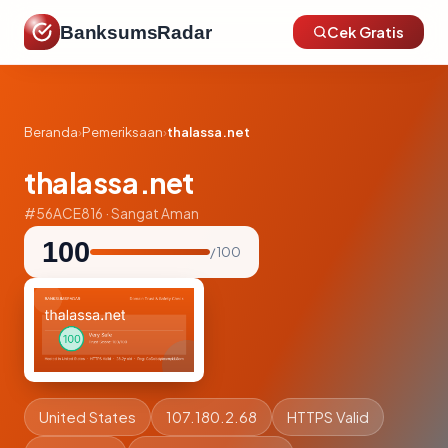
BanksumsRadar
Cek Gratis
Beranda
›
Pemeriksaan
›
thalassa.net
thalassa.net
#56ACE816 · Sangat Aman
100
/ 100
United States
107.180.2.68
HTTPS Valid