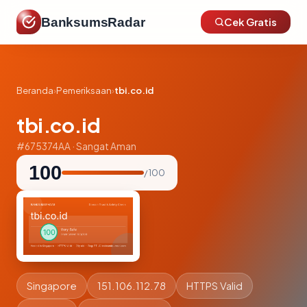
BanksumsRadar
Cek Gratis
Beranda
›
Pemeriksaan
›
tbi.co.id
tbi.co.id
#675374AA · Sangat Aman
100
/ 100
Singapore
151.106.112.78
HTTPS Valid