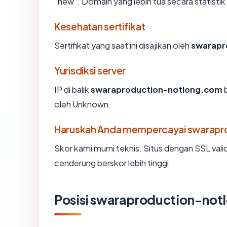
"new". Domain yang lebih tua secara statistik 
Kesehatan sertifikat
Sertifikat yang saat ini disajikan oleh
swarapr
Yurisdiksi server
IP di balik
swaraproduction-notlong.com
b
oleh Unknown.
Haruskah Anda mempercayai swarapr
Skor kami murni teknis. Situs dengan SSL vali
cenderung berskor lebih tinggi.
Posisi swaraproduction-no