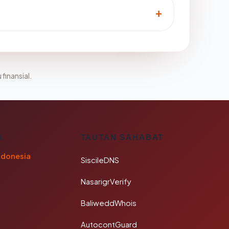
 finansial.
A
TAUTAN SAHABAT
ndonesia
SiscileDNS
NasarigrVerify
BaliweddWhois
AutocontGuard