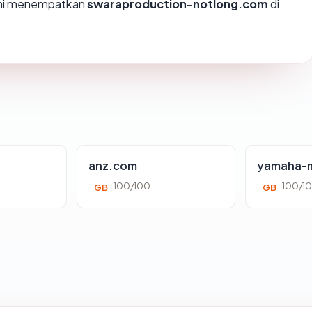
ami menempatkan
swaraproduction-notlong.com
di
anz.com
yamaha-m
100/100
100/1
GB
GB