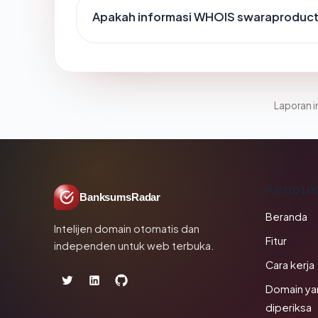
Apakah informasi WHOIS swaraproduc
Laporan in
PRODU
BanksumsRadar
Beranda
Intelijen domain otomatis dan
Fitur
independen untuk web terbuka.
Cara kerja
Domain ya
diperiksa