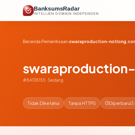
BanksumsRadar
INTELIJEN DOMAIN INDEPENDEN
Beranda
›
Pemeriksaan
›
swaraproduction-notlong.co
swaraproduction
#84138155 · Sedang
Tidak Diketahui
Tanpa HTTPS
Diperbarui
3