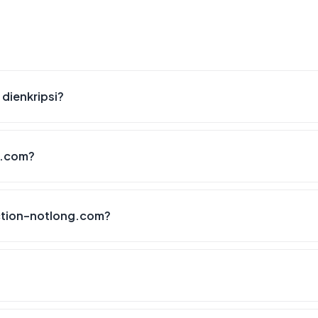
dienkripsi?
g.com?
ction-notlong.com?