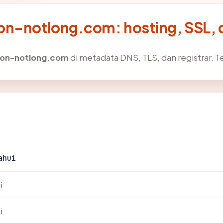
on-notlong.com: hosting, SSL,
ion-notlong.com
di metadata DNS, TLS, dan registrar. 
ahui
i
i