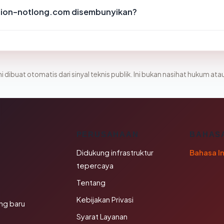
tion-notlong.com disembunyikan?
i dibuat otomatis dari sinyal teknis publik. Ini bukan nasihat hukum atau
K
PERUSAHAAN
BAHAS
Didukung infrastruktur
Bahasa I
tepercaya
Tentang
Kebijakan Privasi
ng baru
Syarat Layanan