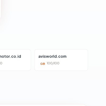
otor.co.id
avisworld.com
00
100/100
GB