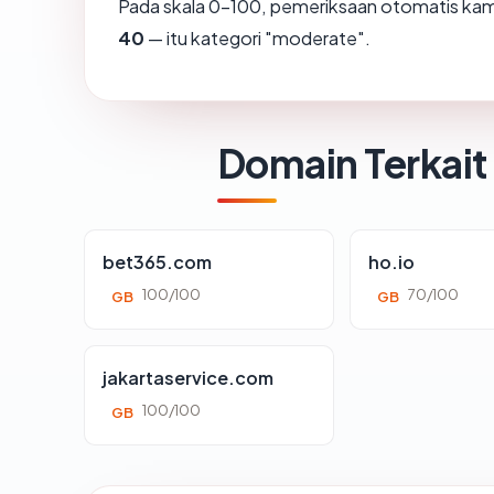
Pada skala 0-100, pemeriksaan otomatis k
40
— itu kategori "moderate".
Domain Terkait
bet365.com
ho.io
100/100
70/100
GB
GB
jakartaservice.com
100/100
GB