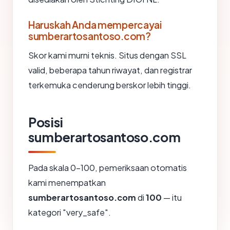
Haruskah Anda mempercayai
sumberartosantoso.com?
Skor kami murni teknis. Situs dengan SSL
valid, beberapa tahun riwayat, dan registrar
terkemuka cenderung berskor lebih tinggi.
Posisi
sumberartosantoso.com
Pada skala 0-100, pemeriksaan otomatis
kami menempatkan
sumberartosantoso.com
di
100
— itu
kategori "very_safe".