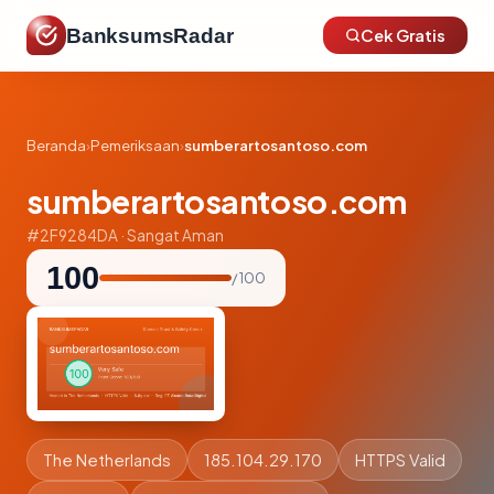
BanksumsRadar
Cek Gratis
Beranda
›
Pemeriksaan
›
sumberartosantoso.com
sumberartosantoso.com
#2F9284DA · Sangat Aman
100
/ 100
The Netherlands
185.104.29.170
HTTPS Valid