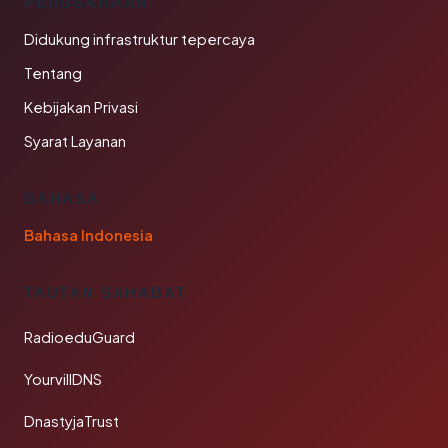
PERUSAHAAN
Didukung infrastruktur tepercaya
Tentang
Kebijakan Privasi
Syarat Layanan
BAHASA
Bahasa Indonesia
TAUTAN SAHABAT
RadioeduGuard
YourvillDNS
DnastyjaTrust