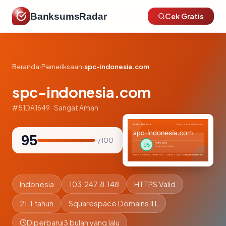
BanksumsRadar
Cek Gratis
Beranda
›
Pemeriksaan
›
spc-indonesia.com
spc-indonesia.com
#51DA1649 · Sangat Aman
95
/ 100
Indonesia
103.247.8.148
HTTPS Valid
21.1 tahun
Squarespace Domains II L
Diperbarui
3 bulan yang lalu