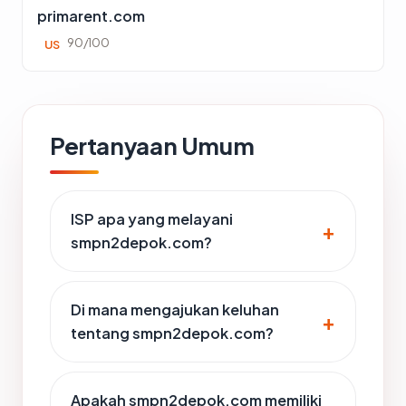
primarent.com
90/100
US
Pertanyaan Umum
ISP apa yang melayani
smpn2depok.com?
Di mana mengajukan keluhan
tentang smpn2depok.com?
Apakah smpn2depok.com memiliki