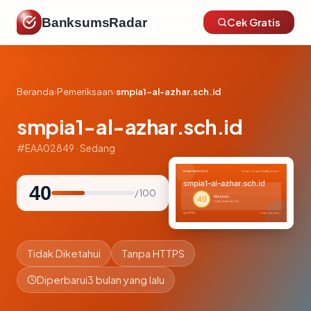
BanksumsRadar
Cek Gratis
Beranda
›
Pemeriksaan
›
smpia1-al-azhar.sch.id
smpia1-al-azhar.sch.id
#EAA02849 · Sedang
40
/ 100
Tidak Diketahui
Tanpa HTTPS
Diperbarui
3 bulan yang lalu