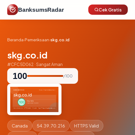
BanksumsRadar
Cek Gratis
Beranda
›
Pemeriksaan
›
skg.co.id
skg.co.id
#CFC5D062 · Sangat Aman
100
/ 100
Canada
54.39.70.216
HTTPS Valid