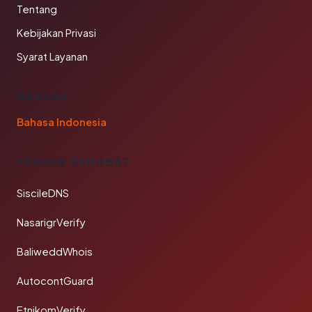
Tentang
Kebijakan Privasi
Syarat Layanan
BAHASA
Bahasa Indonesia
TAUTAN SAHABAT
SiscileDNS
NasarigrVerify
BaliweddWhois
AutocontGuard
EtnikomVerify