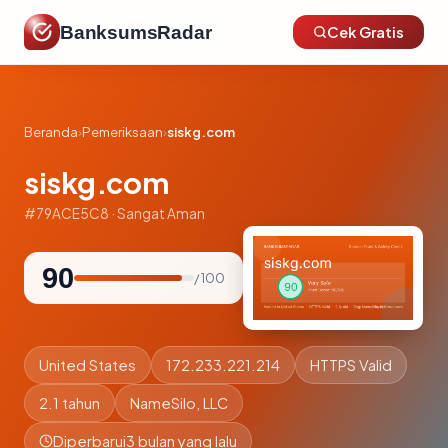
BanksumsRadar
Cek Gratis
Beranda
›
Pemeriksaan
›
siskg.com
siskg.com
#79ACE5C8 · Sangat Aman
90
/ 100
United States
172.233.221.214
HTTPS Valid
2.1 tahun
NameSilo, LLC
Diperbarui
3 bulan yang lalu