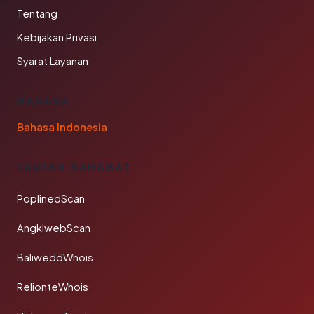
Tentang
Kebijakan Privasi
Syarat Layanan
BAHASA
Bahasa Indonesia
TAUTAN SAHABAT
PoplinedScan
AngklwebScan
BaliweddWhois
RelionteWhois