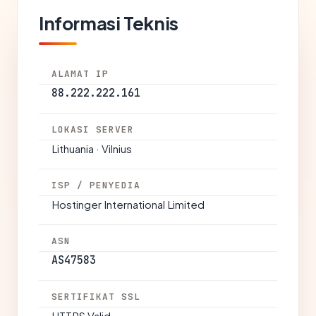
Informasi Teknis
ALAMAT IP
88.222.222.161
LOKASI SERVER
Lithuania · Vilnius
ISP / PENYEDIA
Hostinger International Limited
ASN
AS47583
SERTIFIKAT SSL
HTTPS Valid