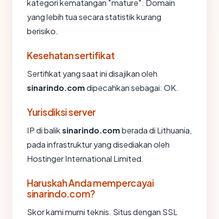
kategori kematangan "mature". Domain
yang lebih tua secara statistik kurang
berisiko.
Kesehatan sertifikat
Sertifikat yang saat ini disajikan oleh
sinarindo.com
dipecahkan sebagai: OK.
Yurisdiksi server
IP di balik
sinarindo.com
berada di Lithuania,
pada infrastruktur yang disediakan oleh
Hostinger International Limited.
Haruskah Anda mempercayai
sinarindo.com?
Skor kami murni teknis. Situs dengan SSL