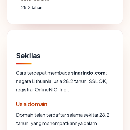
28.2 tahun
Sekilas
Cara tercepat membaca
sinarindo.com
:
negara Lithuania, usia 28.2 tahun, SSL OK,
registrar OnlineNIC, Inc..
Usia domain
Domain telah terdaftar selama sekitar 28.2
tahun, yang menempatkannya dalam