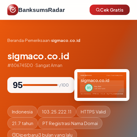
BanksumsRadar
Cek Gratis
Beranda
›
Pemeriksaan
›
sigmaco.co.id
sigmaco.co.id
#806745D0 · Sangat Aman
95
/ 100
Indonesia
103.25.222.11
HTTPS Valid
21.7 tahun
PT Registrasi Nama Domai
Diperbarui
3 bulan yang lalu