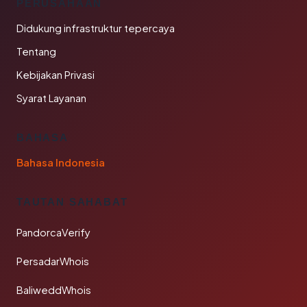
PERUSAHAAN
Didukung infrastruktur tepercaya
Tentang
Kebijakan Privasi
Syarat Layanan
BAHASA
Bahasa Indonesia
TAUTAN SAHABAT
PandorcaVerify
PersadarWhois
BaliweddWhois