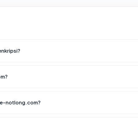
nkripsi?
om?
fe-notlong.com?