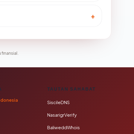
 finansial.
A
TAUTAN SAHABAT
ndonesia
SiscileDNS
NasarigrVerify
BaliweddWhois