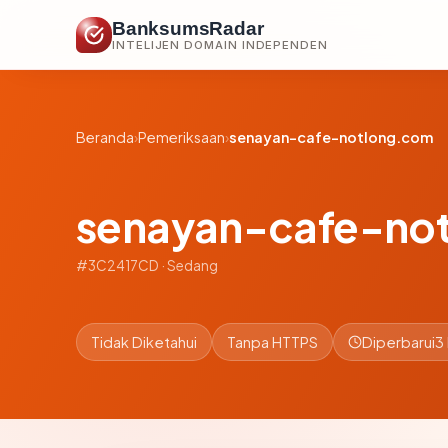
BanksumsRadar
INTELIJEN DOMAIN INDEPENDEN
Beranda
›
Pemeriksaan
›
senayan-cafe-notlong.com
senayan-cafe-no
#3C2417CD · Sedang
Tidak Diketahui
Tanpa HTTPS
Diperbarui
3