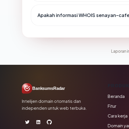
Apakah informasi WHOIS senayan-caf
Laporan in
PRODU
BanksumsRadar
Beranda
Intelijen domain otomatis dan
Fitur
independen untuk web terbuka.
Cara kerja
Domain ya