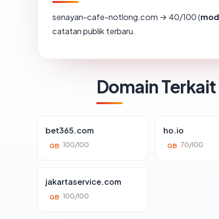
senayan-cafe-notlong.com → 40/100 (
mod
catatan publik terbaru.
Domain Terkait
bet365.com
ho.io
100/100
70/100
GB
GB
jakartaservice.com
100/100
GB