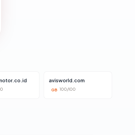
otor.co.id
avisworld.com
00
100/100
GB