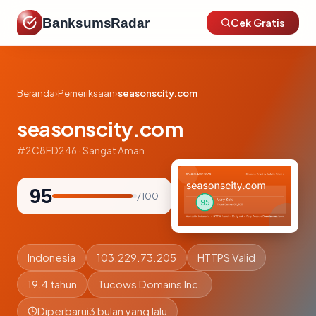
BanksumsRadar
Cek Gratis
Beranda
›
Pemeriksaan
›
seasonscity.com
seasonscity.com
#2C8FD246 · Sangat Aman
95
/ 100
Indonesia
103.229.73.205
HTTPS Valid
19.4 tahun
Tucows Domains Inc.
Diperbarui
3 bulan yang lalu