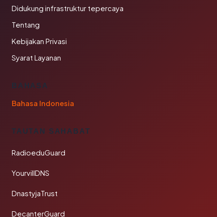
Didukung infrastruktur tepercaya
Tentang
Kebijakan Privasi
Syarat Layanan
BAHASA
Bahasa Indonesia
TAUTAN SAHABAT
RadioeduGuard
YourvillDNS
DnastyjaTrust
DecanterGuard