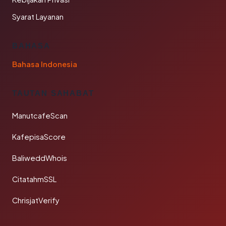
Syarat Layanan
BAHASA
Bahasa Indonesia
TAUTAN SAHABAT
ManutcafeScan
KafepisaScore
BaliweddWhois
CitatahmSSL
ChrisjatVerify