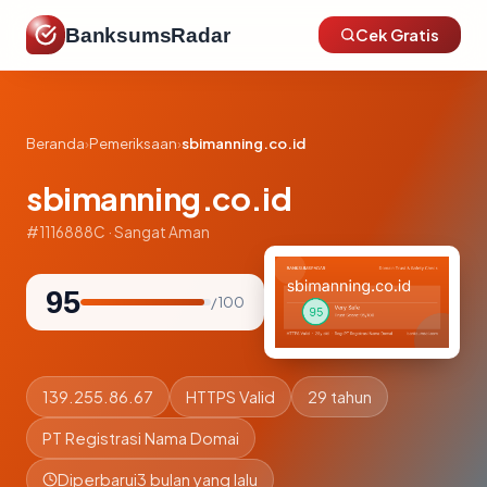
BanksumsRadar
Cek Gratis
Beranda
›
Pemeriksaan
›
sbimanning.co.id
sbimanning.co.id
#1116888C · Sangat Aman
95
/ 100
139.255.86.67
HTTPS Valid
29 tahun
PT Registrasi Nama Domai
Diperbarui
3 bulan yang lalu