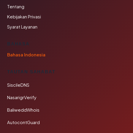
Tentang
Kebijakan Privasi
Syarat Layanan
BAHASA
Bahasa Indonesia
TAUTAN SAHABAT
SiscileDNS
NasarigrVerify
BaliweddWhois
AutocontGuard