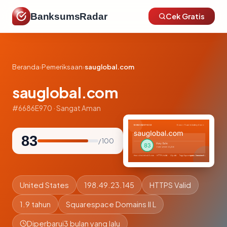
BanksumsRadar
Cek Gratis
Beranda
›
Pemeriksaan
›
sauglobal.com
sauglobal.com
#6686E970 · Sangat Aman
83
/ 100
United States
198.49.23.145
HTTPS Valid
1.9 tahun
Squarespace Domains II L
Diperbarui
3 bulan yang lalu