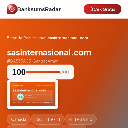
BanksumsRadar
Cek Gratis
Beranda
›
Pemeriksaan
›
sasinternasional.com
sasinternasional.com
#DA535A05 · Sangat Aman
100
/ 100
Canada
188.114.97.11
HTTPS Valid