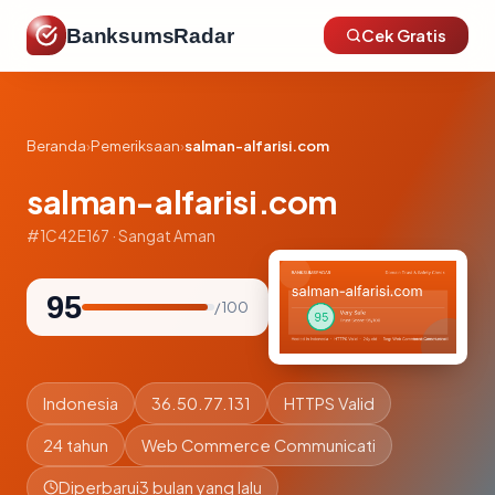
BanksumsRadar
Cek Gratis
Beranda
›
Pemeriksaan
›
salman-alfarisi.com
salman-alfarisi.com
#1C42E167 · Sangat Aman
95
/ 100
Indonesia
36.50.77.131
HTTPS Valid
24 tahun
Web Commerce Communicati
Diperbarui
3 bulan yang lalu