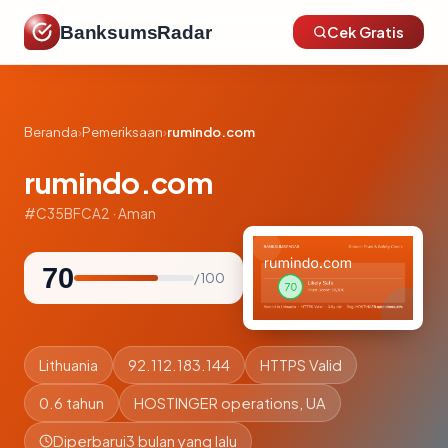
BanksumsRadar
Cek Gratis
Beranda
›
Pemeriksaan
›
rumindo.com
rumindo.com
#C35BFCA2 · Aman
70
/ 100
Lithuania
92.112.183.144
HTTPS Valid
0.6 tahun
HOSTINGER operations, UA
Diperbarui
3 bulan yang lalu