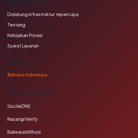
PERUSAHAAN
Didukung infrastruktur tepercaya
Tentang
Kebijakan Privasi
Syarat Layanan
BAHASA
Bahasa Indonesia
TAUTAN SAHABAT
SiscileDNS
NasarigrVerify
BaliweddWhois