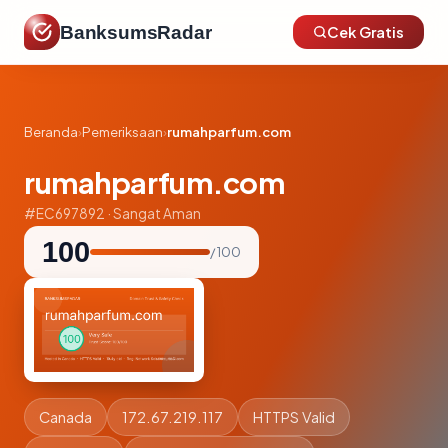
BanksumsRadar
Cek Gratis
Beranda
›
Pemeriksaan
›
rumahparfum.com
rumahparfum.com
#EC697892 · Sangat Aman
100
/ 100
Canada
172.67.219.117
HTTPS Valid