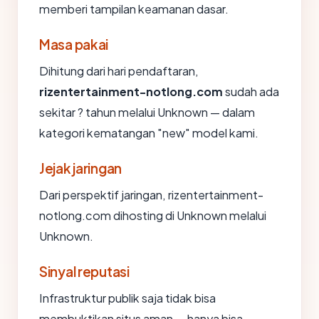
memberi tampilan keamanan dasar.
Masa pakai
Dihitung dari hari pendaftaran,
rizentertainment-notlong.com
sudah ada
sekitar ? tahun melalui Unknown — dalam
kategori kematangan "new" model kami.
Jejak jaringan
Dari perspektif jaringan, rizentertainment-
notlong.com dihosting di Unknown melalui
Unknown.
Sinyal reputasi
Infrastruktur publik saja tidak bisa
membuktikan situs aman — hanya bisa