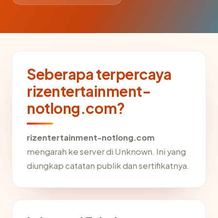
Seberapa terpercaya
rizentertainment-
notlong.com?
rizentertainment-notlong.com
mengarah ke server di Unknown. Ini yang
diungkap catatan publik dan sertifikatnya.