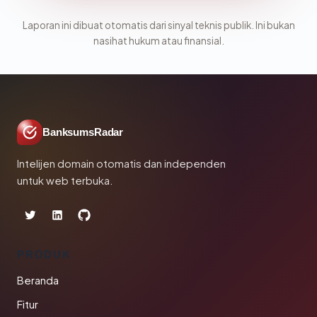
Laporan ini dibuat otomatis dari sinyal teknis publik. Ini bukan
nasihat hukum atau finansial.
BanksumsRadar
Intelijen domain otomatis dan independen
untuk web terbuka.
PRODUK
Beranda
Fitur