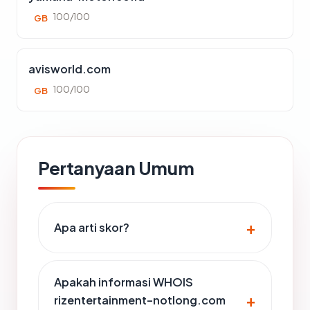
100/100
GB
avisworld.com
100/100
GB
Pertanyaan Umum
Apa arti skor?
Apakah informasi WHOIS
rizentertainment-notlong.com