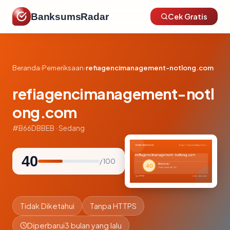
BanksumsRadar
Cek Gratis
Beranda
›
Pemeriksaan
›
refiagencimanagement-notlong.com
refiagencimanagement-notl
ong.com
#B66DBBEB · Sedang
40
/ 100
Tidak Diketahui
Tanpa HTTPS
Diperbarui
3 bulan yang lalu