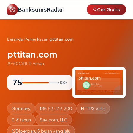
BanksumsRadar
Cek Gratis
Beranda
›
Pemeriksaan
›
pttitan.com
pttitan.com
#F80C5811 · Aman
75
/ 100
Germany
185.53.179.200
HTTPS Valid
0.8 tahun
Sav.com, LLC
Diperbarui
3 bulan yang lalu