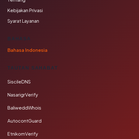
Kebijakan Privasi
Syarat Layanan
BAHASA
Bahasa Indonesia
TAUTAN SAHABAT
SiscileDNS
NasarigrVerify
BaliweddWhois
AutocontGuard
EtnikomVerify