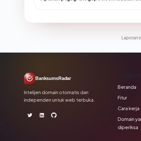
Laporan in
PRODU
BanksumsRadar
Beranda
Intelijen domain otomatis dan
Fitur
independen untuk web terbuka.
Cara kerja
Domain ya
diperiksa