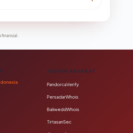
 finansial.
A
TAUTAN SAHABAT
ndonesia
PandorcaVerify
PersadarWhois
BaliweddWhois
TirtasanSec