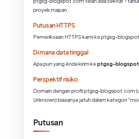
ptgsg-blogspot.com telah ada sekitar ? tahu
proyek mapan.
Putusan HTTPS
Pemeriksaan HTTPS kami ke ptgsg-blogspot
Di mana data tinggal
Apa pun yang Anda kirim ke
ptgsg-blogspo
Perspektif risiko
Domain dengan profil ptgsg-blogspot.com (us
Unknown) biasanya jatuh dalam kategori "mo
Putusan