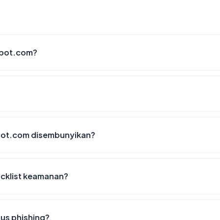
spot.com?
pot.com disembunyikan?
cklist keamanan?
us phishing?