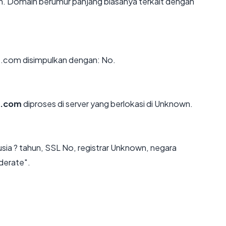
n. Domain berumur panjang biasanya terkait dengan
.com disimpulkan dengan: No.
t.com
diproses di server yang berlokasi di Unknown.
ia ? tahun, SSL No, registrar Unknown, negara
derate".