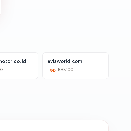
otor.co.id
avisworld.com
00
100/100
GB