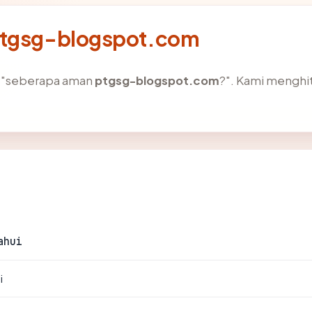
 ptgsg-blogspot.com
h "seberapa aman
ptgsg-blogspot.com
?". Kami menghi
ahui
i