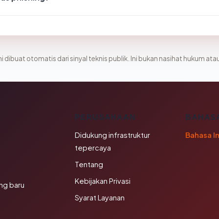
i dibuat otomatis dari sinyal teknis publik. Ini bukan nasihat hukum atau
K
PERUSAHAAN
BAHAS
Didukung infrastruktur
Bahasa I
tepercaya
Tentang
Kebijakan Privasi
ng baru
Syarat Layanan