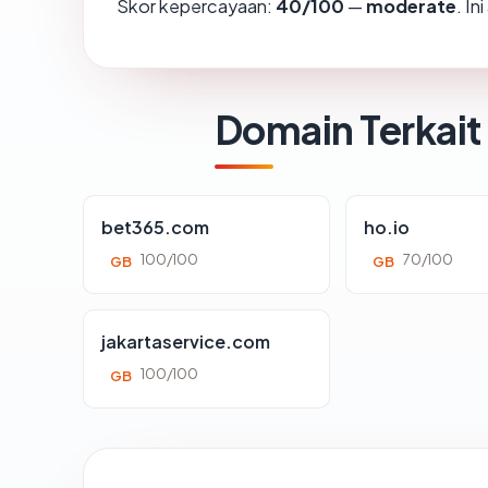
Skor kepercayaan:
40/100
—
moderate
. I
Domain Terkait
bet365.com
ho.io
100/100
70/100
GB
GB
jakartaservice.com
100/100
GB