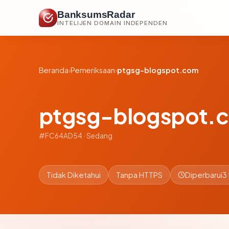
BanksumsRadar
INTELIJEN DOMAIN INDEPENDEN
Beranda
›
Pemeriksaan
›
ptgsg-blogspot.com
ptgsg-blogspot.
#FC64AD54 · Sedang
Tidak Diketahui
Tanpa HTTPS
Diperbarui
3