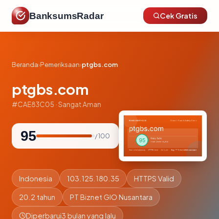
BanksumsRadar
Cek Gratis
Beranda
›
Pemeriksaan
›
ptgbs.com
ptgbs.com
#CAE83C05 · Sangat Aman
95
/ 100
Indonesia
103.125.180.35
HTTPS Valid
20.2 tahun
PT Biznet GIO Nusantara
Diperbarui
3 bulan yang lalu