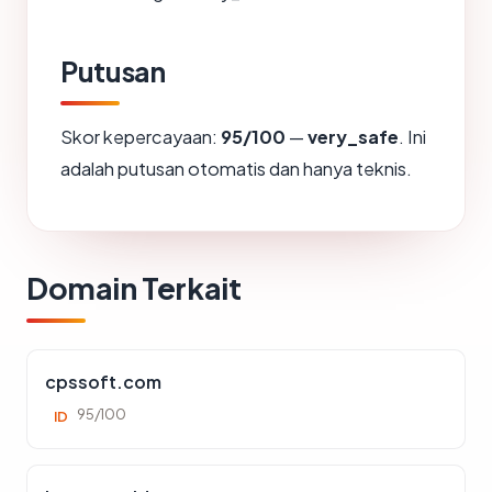
Putusan
Skor kepercayaan:
95/100
—
very_safe
. Ini
adalah putusan otomatis dan hanya teknis.
Domain Terkait
cpssoft.com
95/100
ID