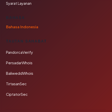
Syarat Layanan
BAHASA
Bahasa Indonesia
TAUTAN SAHABAT
PandorcaVerify
PersadarWhois
BaliweddWhois
TirtasanSec
CiptatorSec