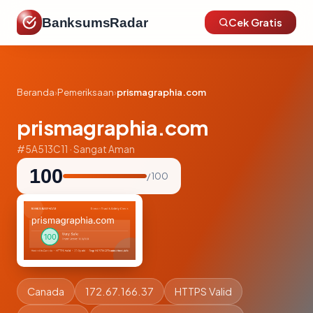
BanksumsRadar
Cek Gratis
Beranda
›
Pemeriksaan
›
prismagraphia.com
prismagraphia.com
#5A513C11 · Sangat Aman
100
/ 100
Canada
172.67.166.37
HTTPS Valid