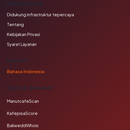
PERUSAHAAN
Didukung infrastruktur tepercaya
Tentang
Kebijakan Privasi
Syarat Layanan
BAHASA
Bahasa Indonesia
TAUTAN SAHABAT
ManutcafeScan
KafepisaScore
BaliweddWhois