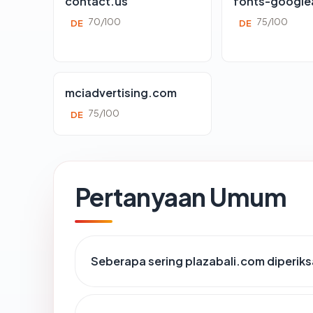
contact.us
fonts-google
70/100
75/100
DE
DE
mciadvertising.com
75/100
DE
Pertanyaan Umum
Seberapa sering plazabali.com diperiks