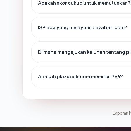
Apakah skor cukup untuk memutuskan?
ISP apa yang melayani plazabali.com?
Di mana mengajukan keluhan tentang p
Apakah plazabali.com memiliki IPv6?
Laporan in