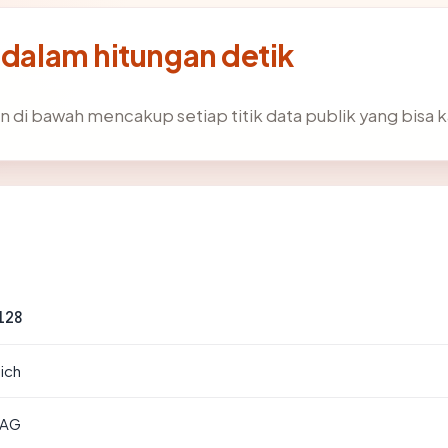
 dalam hitungan detik
n di bawah mencakup setiap titik data publik yang bisa k
128
ich
 AG