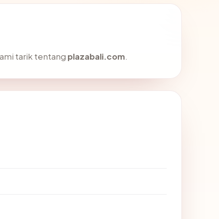
ami tarik tentang
plazabali.com
.