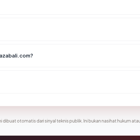
lazabali.com?
i dibuat otomatis dari sinyal teknis publik. Ini bukan nasihat hukum atau