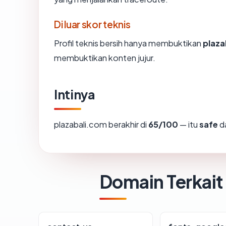
Di luar skor teknis
Profil teknis bersih hanya membuktikan
plaza
membuktikan konten jujur.
Intinya
plazabali.com berakhir di
65/100
— itu
safe
da
Domain Terkait