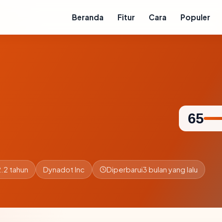
Beranda
Fitur
Cara
Populer
65
2.2 tahun
Dynadot Inc
Diperbarui
3 bulan yang lalu