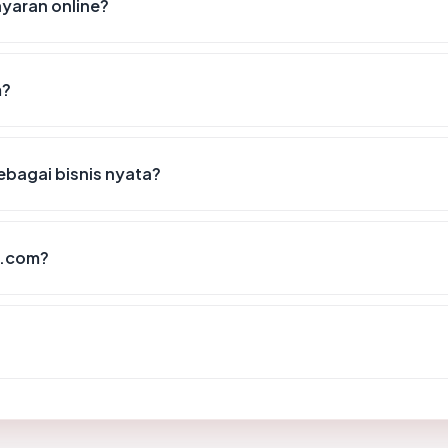
aran online?
m?
bagai bisnis nyata?
x.com?