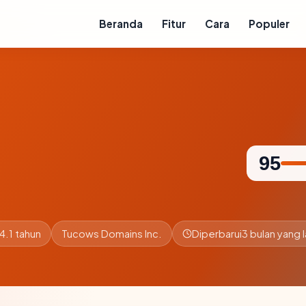
Beranda
Fitur
Cara
Populer
95
4.1 tahun
Tucows Domains Inc.
Diperbarui
3 bulan yang l