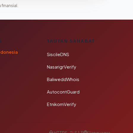
 finansial.
A
TAUTAN SAHABAT
ndonesia
SiscileDNS
NasarigrVerify
BaliweddWhois
AutocontGuard
EtnikomVerify
HTTPS · TLS 1.3
1 languages