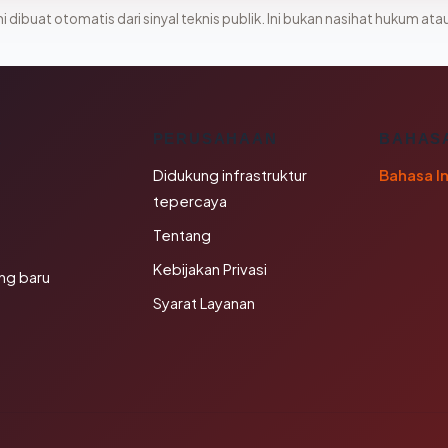
i dibuat otomatis dari sinyal teknis publik. Ini bukan nasihat hukum atau
K
PERUSAHAAN
BAHAS
Didukung infrastruktur
Bahasa I
tepercaya
Tentang
Kebijakan Privasi
ng baru
Syarat Layanan