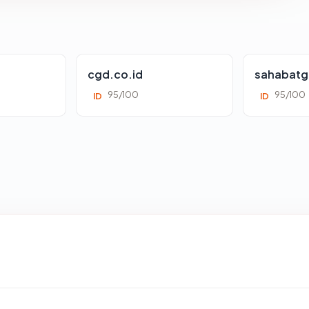
cgd.co.id
sahabatg
95/100
95/100
ID
ID