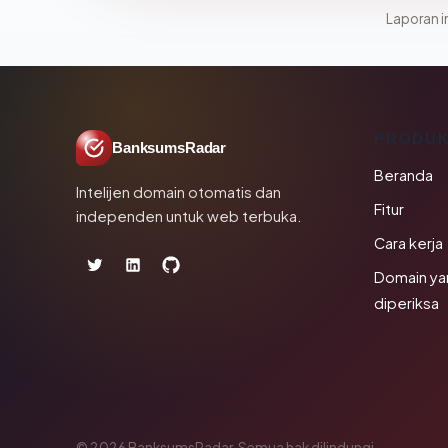
Laporan in
PRODU
BanksumsRadar
Beranda
Intelijen domain otomatis dan
Fitur
independen untuk web terbuka.
Cara kerja
Domain ya
diperiksa
© 2026 BanksumsRadar. Semua hak dilindungi.