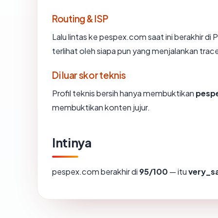
Routing & ISP
Lalu lintas ke pespex.com saat ini berakhi
terlihat oleh siapa pun yang menjalankan trac
Di luar skor teknis
Profil teknis bersih hanya membuktikan
pesp
membuktikan konten jujur.
Intinya
pespex.com berakhir di
95/100
— itu
very_s