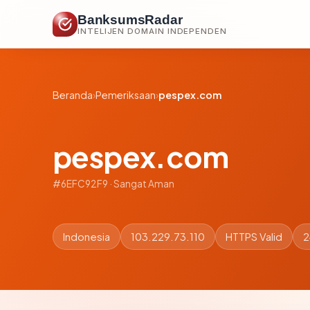
BanksumsRadar
INTELIJEN DOMAIN INDEPENDEN
Beranda
›
Pemeriksaan
›
pespex.com
pespex.com
#6EFC92F9 · Sangat Aman
Indonesia
103.229.73.110
HTTPS Valid
2