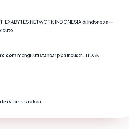
r di PT. EXABYTES NETWORK INDONESIA di Indonesia —
eroute.
ex.com
mengikuti standar pipa industri. TIDAK
afe
dalam skala kami.