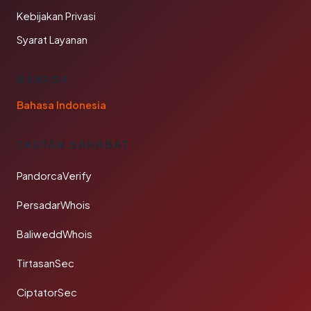
Kebijakan Privasi
Syarat Layanan
BAHASA
Bahasa Indonesia
TAUTAN SAHABAT
PandorcaVerify
PersadarWhois
BaliweddWhois
TirtasanSec
CiptatorSec