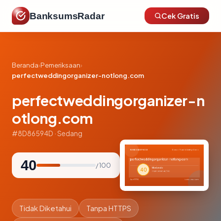
BanksumsRadar
Cek Gratis
Beranda
›
Pemeriksaan
›
perfectweddingorganizer-notlong.com
perfectweddingorganizer-n
otlong.com
#8D86594D · Sedang
40
/ 100
Tidak Diketahui
Tanpa HTTPS