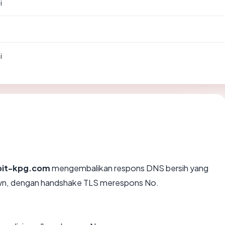
i
i
bit-kpg.com
mengembalikan respons DNS bersih yang
wn, dengan handshake TLS merespons No.