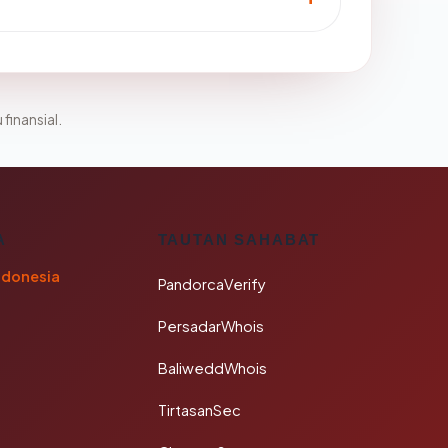
 finansial.
A
TAUTAN SAHABAT
ndonesia
PandorcaVerify
PersadarWhois
BaliweddWhois
TirtasanSec