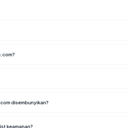
g.com?
.com disembunyikan?
list keamanan?