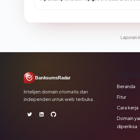
Laporan in
PRODU
BanksumsRadar
Beranda
Intelijen domain otomatis dan
Fitur
independen untuk web terbuka.
Cara kerja
Domain ya
diperiksa