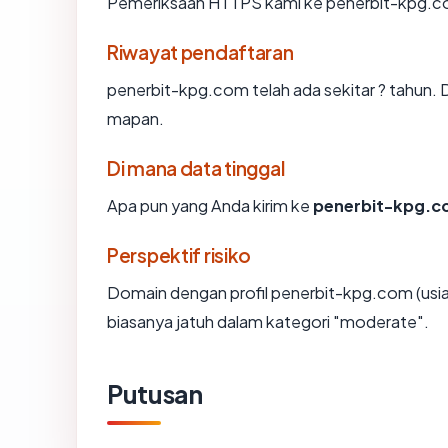
Pemeriksaan HTTPS kami ke penerbit-kpg.co
Riwayat pendaftaran
penerbit-kpg.com telah ada sekitar ? tahun.
mapan.
Di mana data tinggal
Apa pun yang Anda kirim ke
penerbit-kpg.
Perspektif risiko
Domain dengan profil penerbit-kpg.com (usia
biasanya jatuh dalam kategori "moderate".
Putusan