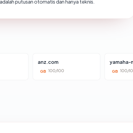
ni adalah putusan otomatis dan hanya teknis.
anz.com
yamaha-m
100/100
100/1
GB
GB