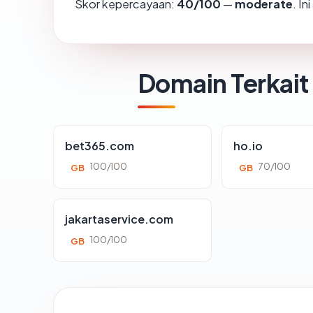
Skor kepercayaan:
40/100
—
moderate
. I
Domain Terkait
bet365.com
ho.io
100/100
70/100
GB
GB
jakartaservice.com
100/100
GB