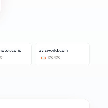
otor.co.id
avisworld.com
00
100/100
GB