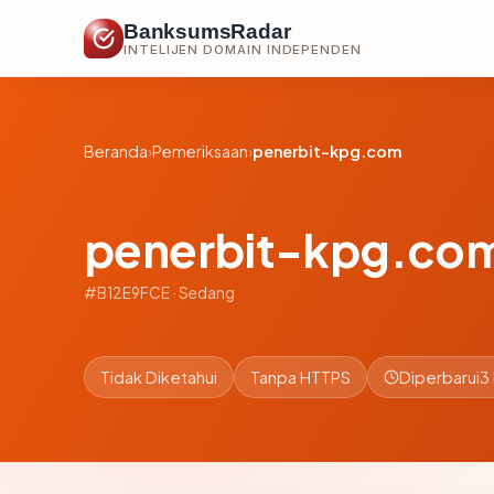
BanksumsRadar
INTELIJEN DOMAIN INDEPENDEN
Beranda
›
Pemeriksaan
›
penerbit-kpg.com
penerbit-kpg.co
#B12E9FCE · Sedang
Tidak Diketahui
Tanpa HTTPS
Diperbarui
3