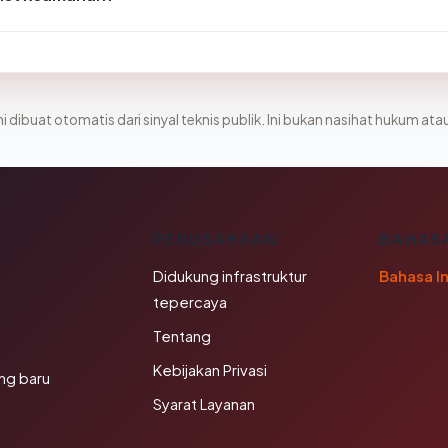
i dibuat otomatis dari sinyal teknis publik. Ini bukan nasihat hukum atau
K
PERUSAHAAN
BAHAS
Didukung infrastruktur
Bahasa I
tepercaya
Tentang
Kebijakan Privasi
ng baru
Syarat Layanan