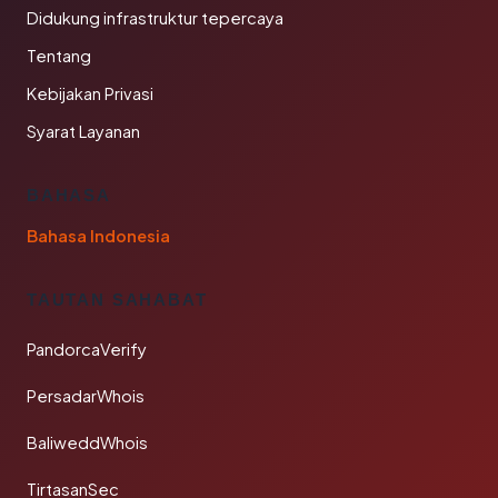
Didukung infrastruktur tepercaya
Tentang
Kebijakan Privasi
Syarat Layanan
BAHASA
Bahasa Indonesia
TAUTAN SAHABAT
PandorcaVerify
PersadarWhois
BaliweddWhois
TirtasanSec