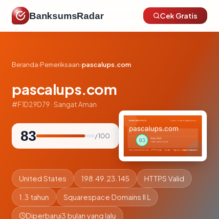
BanksumsRadar
Cek Gratis
Beranda
›
Pemeriksaan
›
pascalups.com
pascalups.com
#F1D29D79 · Sangat Aman
83
/ 100
United States
198.49.23.145
HTTPS Valid
1.3 tahun
Squarespace Domains II L
Diperbarui
3 bulan yang lalu