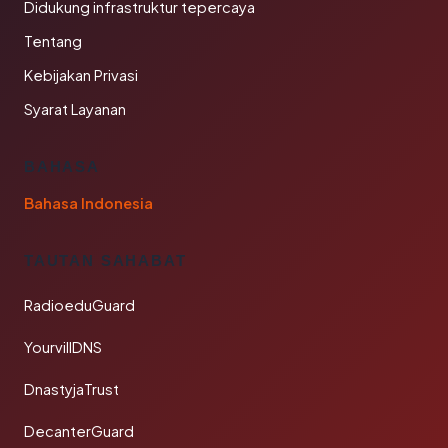
Didukung infrastruktur tepercaya
Tentang
Kebijakan Privasi
Syarat Layanan
BAHASA
Bahasa Indonesia
TAUTAN SAHABAT
RadioeduGuard
YourvillDNS
DnastyjaTrust
DecanterGuard