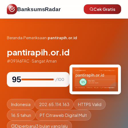
BanksumsRadar
Cek Gratis
Beranda
›
Pemeriksaan
›
pantirapih.or.id
pantirapih.or.id
#091A6FAC · Sangat Aman
95
/ 100
Indonesia
202.65.114.163
HTTPS Valid
16.5 tahun
PT Citraweb Digital Mult
Diperbarui
3 bulan yang lalu