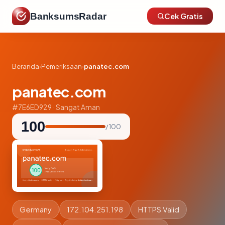
BanksumsRadar
Cek Gratis
Beranda
›
Pemeriksaan
›
panatec.com
panatec.com
#7E6ED929 · Sangat Aman
100
/ 100
Germany
172.104.251.198
HTTPS Valid