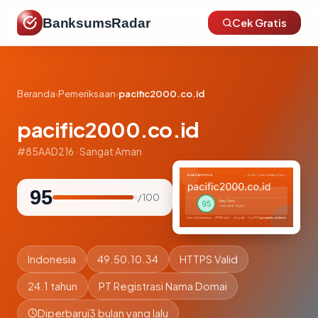
BanksumsRadar
Cek Gratis
Beranda
›
Pemeriksaan
›
pacific2000.co.id
pacific2000.co.id
#85AAD216 · Sangat Aman
95
/ 100
Indonesia
49.50.10.34
HTTPS Valid
24.1 tahun
PT Registrasi Nama Domai
Diperbarui
3 bulan yang lalu