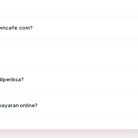
owncafe.com?
diperiksa?
ayaran online?