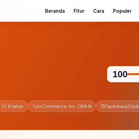
Beranda
Fitur
Cara
Populer
100
13.8 tahun
TurnCommerce, Inc. DBA N
Diperbarui
3 bul