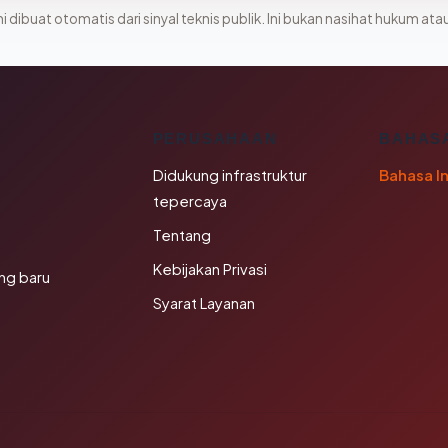
i dibuat otomatis dari sinyal teknis publik. Ini bukan nasihat hukum atau
K
PERUSAHAAN
BAHAS
Didukung infrastruktur
Bahasa I
tepercaya
Tentang
Kebijakan Privasi
ng baru
Syarat Layanan