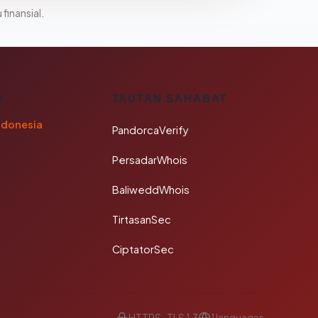
 finansial.
A
TAUTAN SAHABAT
ndonesia
PandorcaVerify
PersadarWhois
BaliweddWhois
TirtasanSec
CiptatorSec
HTTPS · TLS 1.3
1 languages