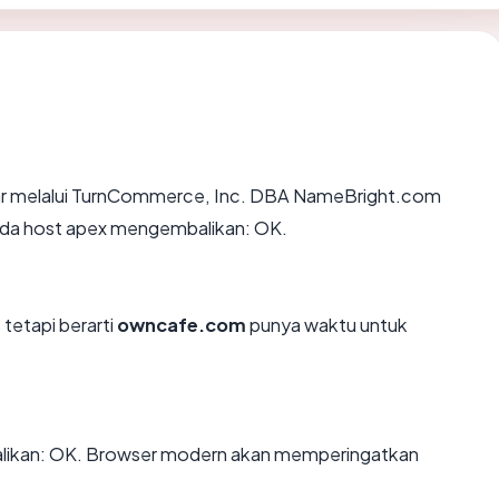
ar melalui TurnCommerce, Inc. DBA NameBright.com
 pada host apex mengembalikan: OK.
 tetapi berarti
owncafe.com
punya waktu untuk
ikan: OK. Browser modern akan memperingatkan