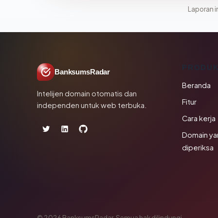
Laporan in
PRODU
BanksumsRadar
Beranda
Intelijen domain otomatis dan
Fitur
independen untuk web terbuka.
Cara kerja
Domain ya
diperiksa
© 2026 BanksumsRadar. Semua hak dilindungi.