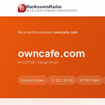
BanksumsRadar
INTELIJEN DOMAIN INDEPENDEN
Beranda
›
Pemeriksaan
›
owncafe.com
owncafe.com
#A3C9113D · Sangat Aman
United States
13.223.25.84
HTTPS Valid