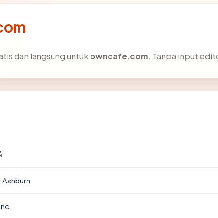
.com
atis dan langsung untuk
owncafe.com
. Tanpa input edito
4
· Ashburn
Inc.