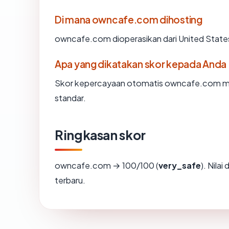
Di mana owncafe.com dihosting
owncafe.com dioperasikan dari United State
Apa yang dikatakan skor kepada Anda
Skor kepercayaan otomatis owncafe.com menc
standar.
Ringkasan skor
owncafe.com → 100/100 (
very_safe
). Nila
terbaru.