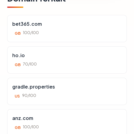
bet365.com
100/100
GB
ho.io
70/100
GB
gradle.properties
90/100
US
anz.com
100/100
GB