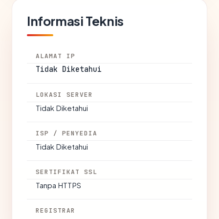
Informasi Teknis
ALAMAT IP
Tidak Diketahui
LOKASI SERVER
Tidak Diketahui
ISP / PENYEDIA
Tidak Diketahui
SERTIFIKAT SSL
Tanpa HTTPS
REGISTRAR