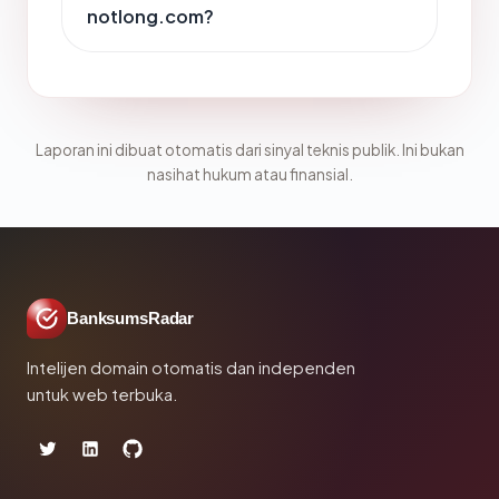
notlong.com?
Laporan ini dibuat otomatis dari sinyal teknis publik. Ini bukan
nasihat hukum atau finansial.
BanksumsRadar
Intelijen domain otomatis dan independen
untuk web terbuka.