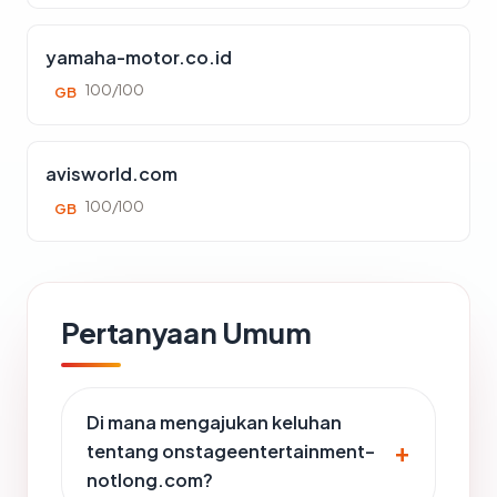
yamaha-motor.co.id
100/100
GB
avisworld.com
100/100
GB
Pertanyaan Umum
Di mana mengajukan keluhan
tentang onstageentertainment-
notlong.com?