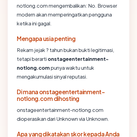
notlong.com mengembalikan: No. Browser
modern akan memperingatkan pengguna
ketika ini gagal.
Mengapa usia penting
Rekam jejak ? tahun bukan bukti legitimasi,
tetapi berarti
onstageentertainment-
notlong.com
punya waktu untuk
mengakumulasi sinyal reputasi.
Di mana onstageentertainment-
notlong.com dihosting
onstageentertainment-notlong.com
dioperasikan dari Unknown via Unknown.
Apa yang dikatakan skor kepada Anda