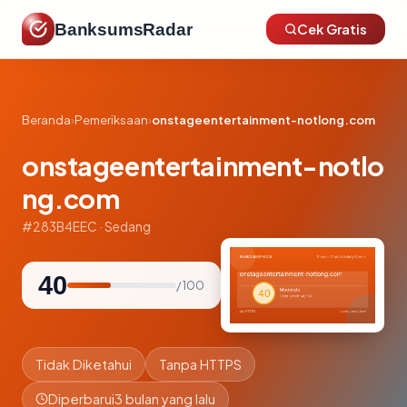
BanksumsRadar
Cek Gratis
Beranda
›
Pemeriksaan
›
onstageentertainment-notlong.com
onstageentertainment-notlo
ng.com
#283B4EEC · Sedang
40
/ 100
Tidak Diketahui
Tanpa HTTPS
Diperbarui
3 bulan yang lalu