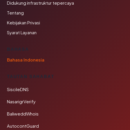
Didukung infrastruktur tepercaya
Tentang
Kebijakan Privasi
Syarat Layanan
BAHASA
Bahasa Indonesia
TAUTAN SAHABAT
SiscileDNS
NasarigrVerify
BaliweddWhois
AutocontGuard