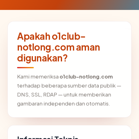
Apakah o1club-
notlong.com aman
digunakan?
Kami memeriksa
o1club-notlong.com
terhadap beberapa sumber data publik —
DNS, SSL, RDAP — untuk memberikan
gambaran independen dan otomatis.