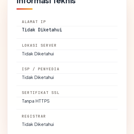
Informasi Teknis
ALAMAT IP
Tidak Diketahui
LOKASI SERVER
Tidak Diketahui
ISP / PENYEDIA
Tidak Diketahui
SERTIFIKAT SSL
Tanpa HTTPS
REGISTRAR
Tidak Diketahui