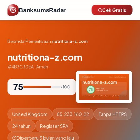
BanksumsRadar
Cek Gratis
Beranda
›
Pemeriksaan
›
nutritiona-z.com
nutritiona-z.com
#4B3C30EA · Aman
75
/ 100
United Kingdom
85.233.160.22
Tanpa HTTPS
24 tahun
Register SPA
Diperbarui
3 bulan yang lalu