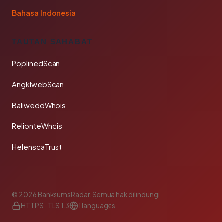
Bahasa Indonesia
TAUTAN SAHABAT
PoplinedScan
AngklwebScan
BaliweddWhois
RelionteWhois
HelenscaTrust
© 2026 BanksumsRadar. Semua hak dilindungi.
HTTPS · TLS 1.3
1 languages