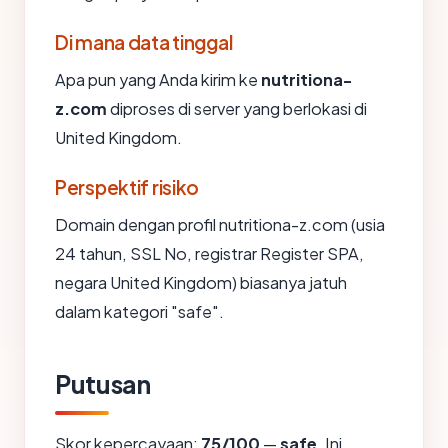
Di mana data tinggal
Apa pun yang Anda kirim ke
nutritiona-
z.com
diproses di server yang berlokasi di
United Kingdom.
Perspektif risiko
Domain dengan profil nutritiona-z.com (usia
24 tahun, SSL No, registrar Register SPA,
negara United Kingdom) biasanya jatuh
dalam kategori "safe".
Putusan
Skor kepercayaan:
75/100
—
safe
. Ini